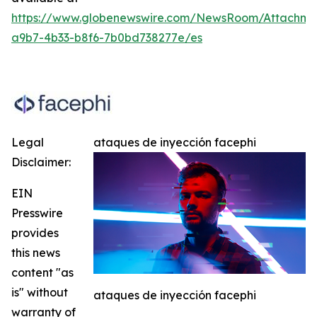
https://www.globenewswire.com/NewsRoom/Attachme
a9b7-4b33-b8f6-7b0bd738277e/es
Legal
ataques de inyección facephi
Disclaimer:
EIN
Presswire
provides
this news
content "as
is" without
ataques de inyección facephi
warranty of